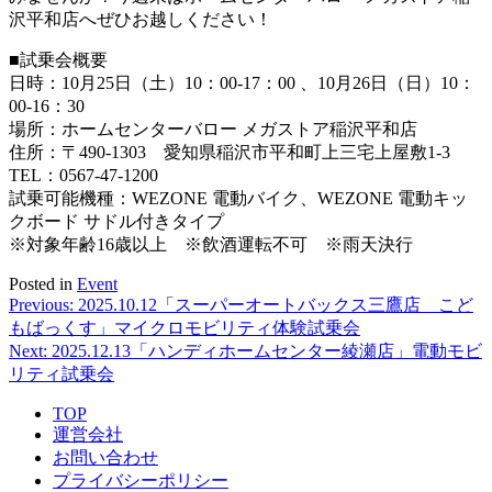
沢平和店へぜひお越しください！
■試乗会概要
日時：10月25日（土）10：00-17：00 、10月26日（日）10：
00-16：30
場所：ホームセンターバロー メガストア稲沢平和店
住所：〒490-1303 愛知県稲沢市平和町上三宅上屋敷1-3
TEL：0567-47-1200
試乗可能機種：WEZONE 電動バイク、WEZONE 電動キッ
クボード サドル付きタイプ
※対象年齢16歳以上 ※飲酒運転不可 ※雨天決行
Posted in
Event
Previous:
2025.10.12
「スーパーオートバックス三鷹店 こど
投
もばっくす」マイクロモビリティ体験試乗会
稿
Next:
2025.12.13
「ハンディホームセンター綾瀬店」電動モビ
リティ試乗会
ナ
ビ
TOP
運営会社
ゲ
お問い合わせ
プライバシーポリシー
ー