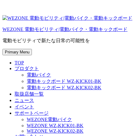
Skip
to
content
WEZONE 電動モビリティ|電動バイク・電動キックボード
電動モビリティで新たな日常の可能性を
Primary Menu
TOP
プロダクト
電動バイク
電動キックボード WZ-KICK01-BK
電動キックボード WZ-KICK02-BK
取扱店舗一覧
ニュース
イベント
サポートページ
WEZONE電動バイク
WEZONE WZ-KICK01-BK
WEZONE WZ-KICK02-BK