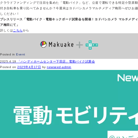
クラウドファンディングで注目を集めた「電動バイク」など、公道で運転できる特定小型原動
付き自転車を乗り比べてみませんか？今週末はヨドバシカメラマルチメディア梅田へぜひお越
しください！
プレスリリース「電動バイク・電動キックボード試乗会を開催！ヨドバシカメラ マルチメディ
ア梅田にて」
詳しくは
こちら
から
Posted in
Event
2025.4.19
「ハンディホームセンター下田店」電動バイク試乗会
Posted on
2025年4月17日
by
newseed-admin