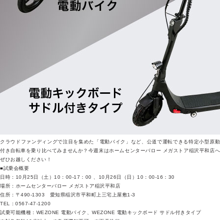
クラウドファンディングで注目を集めた「電動バイク」など、公道で運転できる特定小型原動
付き自転車を乗り比べてみませんか？今週末はホームセンターバロー メガストア稲沢平和店へ
ぜひお越しください！
■試乗会概要
日時：10月25日（土）10：00-17：00 、10月26日（日）10：00-16：30
場所：ホームセンターバロー メガストア稲沢平和店
住所：〒490-1303 愛知県稲沢市平和町上三宅上屋敷1-3
TEL：0567-47-1200
試乗可能機種：WEZONE 電動バイク、WEZONE 電動キックボード サドル付きタイプ