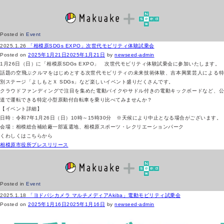
Posted in
Event
2025.1.26
「相模原SDGs EXPO」次世代モビリティ体験試乗会
Posted on
2025年1月21日
2025年1月21日
by
newseed-admin
1月26日（日）に「相模原SDGs EXPO」 次世代モビリティ体験試乗会に参加いたします。
話題の空飛ぶクルマをはじめとする次世代モビリティの未来技術体験、吉本興業芸人による特
別ステージ「よしもとＸ SDGs」など楽しいイベント盛りだくさんです。
クラウドファンディングで注目を集めた電動バイクやサドル付きの電動キックボードなど、公
道で運転できる特定小型原動付自転車を乗り比べてみませんか？
【イベント詳細】
日時：令和7年1月26日（日）10時～15時30分 ※天候により中止となる場合がございます。
会場：相模総合補給廠一部返還地、相模原スポーツ・レクリエーションパーク
くわしくはこちらから
相模原市役所プレスリリース
Posted in
Event
2025.1.18
「ヨドバシカメラ マルチメディアAkiba」電動モビリティ試乗会
Posted on
2025年1月16日
2025年1月16日
by
newseed-admin