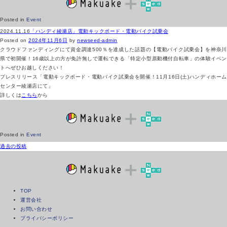
Posted in
Event
2024.11.16
「ハンディ綾瀬店」電動キックボード・電動バイク試乗会
Posted on
2024年11月6日
by
newseed-admin
クラウドファンディングにて資金調達500％を達成した話題の【電動バイク試乗会】を神奈川
県で初開催！16歳以上の方が免許無しで運転できる「特定小型原動機付自転車」の体験イベン
トへぜひお越しください！
プレスリリース「電動キックボード・電動バイク試乗会を開催！11月16日(土)ハンディホーム
センター綾瀬店にて」
詳しくは
こちら
から
Posted in
Event
投
過去の投稿
稿
ナ
ビ
ゲ
TOP
ー
運営会社
シ
お問い合わせ
ョ
プライバシーポリシー
ン