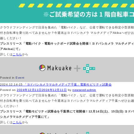
クラウドファンディングで注目を集めた「電動バイク」など、公道で運転できる特定小型原動
付き自転車を乗り比べてみませんか？今週末はヨドバシカメラ マルチメディアAkibaへぜひお
越しください！
プレスリリース「電動バイク・電動キックボード試乗会を開催！ヨドバシカメラ マルチメディ
アAkibaにて」
詳しくは
こちら
から
Posted in
Event
2024.12.14-15
「ヨドバシカメラマルチメディア千葉」電動モビリティ試乗会
Posted on
2024年12月11日
2024年12月11日
by
newseed-admin
クラウドファンディングで注目を集めた「電動バイク」など、公道で運転できる特定小型原動
付き自転車を乗り比べてみませんか？今週末はヨドバシカメラマルチメディア千葉へぜひお越
しください！
プレスリリース「電動モビリティ試乗会を千葉県にて初開催！12月14日(土)、15日(日) ヨドバ
シカメラマルチメディア千葉にて」
詳しくは
こちら
から