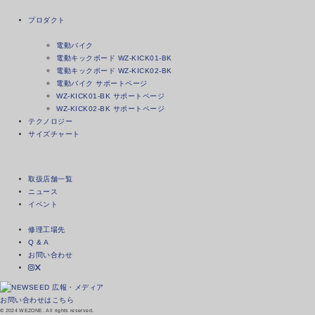
プロダクト
電動バイク
電動キックボード WZ-KICK01-BK
電動キックボード WZ-KICK02-BK
電動バイク サポートページ
WZ-KICK01-BK サポートページ
WZ-KICK02-BK サポートページ
テクノロジー
サイズチャート
取扱店舗一覧
ニュース
イベント
修理工場先
Q & A
お問い合わせ
広報・メディア
お問い合わせはこちら
© 2024 WEZONE. All rights reserved.