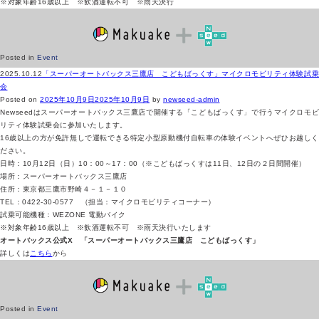
※対象年齢16歳以上 ※飲酒運転不可 ※雨天決行
Posted in
Event
2025.10.12
「スーパーオートバックス三鷹店 こどもばっくす」マイクロモビリティ体験試乗
会
Posted on
2025年10月9日
2025年10月9日
by
newseed-admin
Newseedはスーパーオートバックス三鷹店で開催する「こどもばっくす」で行うマイクロモビ
リティ体験試乗会に参加いたします。
16歳以上の方が免許無しで運転できる特定小型原動機付自転車の体験イベントへぜひお越しく
ださい。
日時：10月12日（日）10：00～17：00（※こどもばっくすは11日、12日の２日間開催）
場所：スーパーオートバックス三鷹店
住所：東京都三鷹市野崎４－１－１０
TEL：0422-30-0577 （担当：マイクロモビリティコーナー）
試乗可能機種：WEZONE 電動バイク
※対象年齢16歳以上 ※飲酒運転不可 ※雨天決行いたします
オートバックス公式X 「スーパーオートバックス三鷹店 こどもばっくす」
詳しくは
こちら
から
Posted in
Event