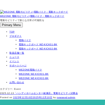
Skip
to
WEZONE 電動モビリティ|電動バイク・電動キックボード
content
電動モビリティで新たな日常の可能性を
Primary Menu
TOP
プロダクト
電動バイク
電動キックボード WZ-KICK01-BK
電動キックボード WZ-KICK02-BK
取扱店舗一覧
ニュース
イベント
サポートページ
WEZONE電動バイク
WEZONE WZ-KICK01-BK
WEZONE WZ-KICK02-BK
お問い合わせ
カテゴリー:
Event
2025.12.13
「ハンディホームセンター綾瀬店」電動モビリティ試乗会
Posted on
2025年12月10日
2025年12月10日
by
newseed-admin