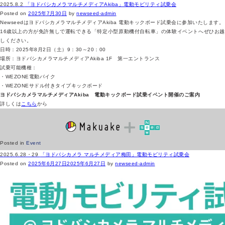
2025.8.2
「ヨドバシカメラマルチメディアAkiba」電動モビリティ試乗会
Posted on
2025年7月30日
by
newseed-admin
NewseedはヨドバシカメラマルチメディアAkiba 電動キックボード試乗会に参加いたします。
16歳以上の方が免許無しで運転できる「特定小型原動機付自転車」の体験イベントへぜひお越
しください。
日時：2025年8月2日（土）9：30～20：00
場所：ヨドバシカメラマルチメディアAkiba 1F 第一エントランス
試乗可能機種：
・WEZONE電動バイク
・WEZONEサドル付きタイプキックボード
ヨドバシカメラマルチメディアAkiba 電動キックボード試乗イベント開催のご案内
詳しくは
こちら
から
Posted in
Event
2025.6.28・29
「ヨドバシカメラ マルチメディア梅田」電動モビリティ試乗会
Posted on
2025年6月27日
2025年6月27日
by
newseed-admin